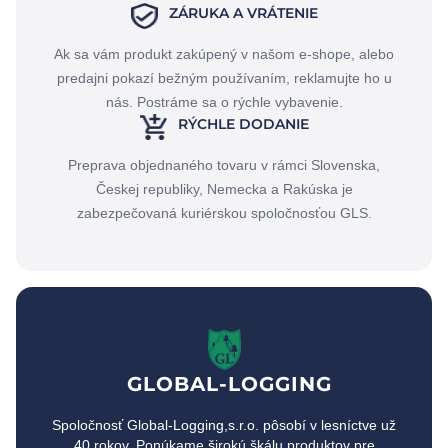
ZÁRUKA A VRÁTENIE
Ak sa vám produkt zakúpený v našom e-shope, alebo
predajni pokazí bežným používaním, reklamujte ho u
nás. Postráme sa o rýchle vybavenie.
RÝCHLE DODANIE
Preprava objednaného tovaru v rámci Slovenska,
Českej republiky, Nemecka a Rakúska je
zabezpečovaná kuriérskou spoločnosťou GLS.
GLOBAL-LOGGING
Spoločnosť Global-Logging,s.r.o. pôsobí v lesníctve už
40 rokov. Ponúkame širokú škálu produktov pre