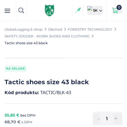
0
SK
GlobalLogging E-shop
Obchod
FORESTRY TECHNOLOGY
SAFETY JOGGER - WORK SHOES AND CLOTHING
Tactic shoes size 43 black
NA SKLADE
Tactic shoes size 43 black
TACTIC/BLK-43
Kód produktu
:
55,85
€
bez DPH
-
+
68,70
€
s DPH