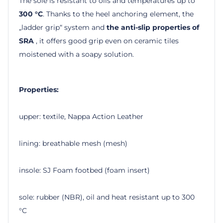
The sole is resistant to oils and temperatures up to
300 °C
. Thanks to the heel anchoring element, the
„ladder grip“ system and
the anti-slip properties of
SRA
, it offers good grip even on ceramic tiles
moistened with a soapy solution.
Properties:
upper: textile, Nappa Action Leather
lining: breathable mesh (mesh)
insole: SJ Foam footbed (foam insert)
sole: rubber (NBR), oil and heat resistant up to 300
°C