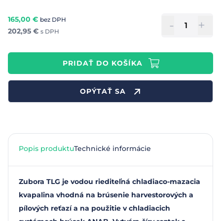
165,00
€
bez DPH
-
+
202,95
€
s DPH
PRIDAŤ DO KOŠÍKA
OPÝTAŤ SA
Popis produktu
Technické informácie
Zubora TLG je vodou riediteľná chladiaco-mazacia
kvapalina vhodná na brúsenie harvestorových a
pílových reťazí a na použitie v chladiacich