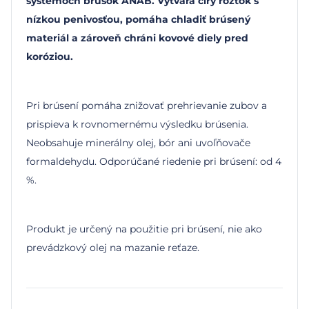
systémoch brúsok ANAB. Vytvára číry roztok s
nízkou penivosťou, pomáha chladiť brúsený
materiál a zároveň chráni kovové diely pred
koróziou.
Pri brúsení pomáha znižovať prehrievanie zubov a
prispieva k rovnomernému výsledku brúsenia.
Neobsahuje minerálny olej, bór ani uvoľňovače
formaldehydu. Odporúčané riedenie pri brúsení: od 4
%.
Produkt je určený na použitie pri brúsení, nie ako
prevádzkový olej na mazanie reťaze.