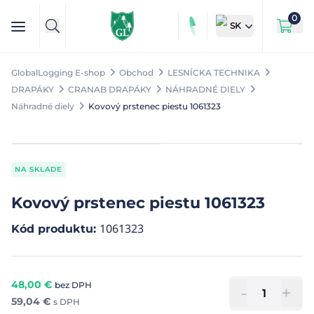
0
SK
GlobalLogging E-shop
Obchod
LESNÍCKA TECHNIKA
DRAPÁKY
CRANAB DRAPÁKY
NÁHRADNÉ DIELY
Náhradné diely
Kovový prstenec piestu 1061323
NA SKLADE
Kovový prstenec piestu 1061323
1061323
Kód produktu
:
48,00
€
bez DPH
-
+
59,04
€
s DPH