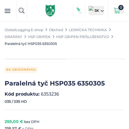
0
SK
GlobalLogging E-shop
Obchod
LESNÍCKA TECHNIKA
DRAPÁKY
HSP GRIPEN
HSP GRIPEN PRÍSLUŠENSTVO
Paralelná tyč HSP035 6350305
NA OBJEDNÁVKU
Paralelná tyč HSP035 6350305
6353236
Kód produktu
:
035 / 035 HD
259,00
€
bez DPH
318,57
€
s DPH