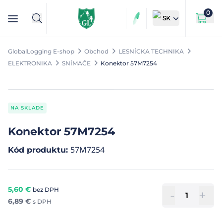
0
SK
GlobalLogging E-shop
Obchod
LESNÍCKA TECHNIKA
ELEKTRONIKA
SNÍMAČE
Konektor 57M7254
NA SKLADE
Konektor 57M7254
57M7254
Kód produktu
:
5,60
€
bez DPH
-
+
6,89
€
s DPH