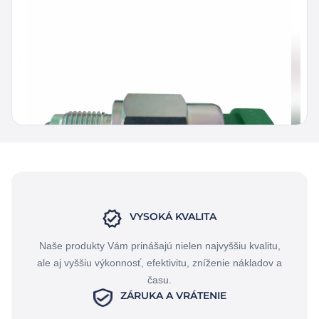
Snímač limitu prevodovky F065818
1010D, 1010E, 1070D, 1070E, 1110D, 1110E, 1170E, 1200, 1210E, 1270D,
1270E, 1410D, 1470D, 1470E, 1490, 1490D, 1510E, 1710D, 1910E, 1910G,
643K, 770D, 810D, 810E, 843K
108,00
€
bez DPH
132,84
€
s DPH
VYSOKÁ KVALITA
Naše produkty Vám prinášajú nielen najvyššiu kvalitu,
ale aj vyššiu výkonnosť, efektivitu, zníženie nákladov a
času.
ZÁRUKA A VRÁTENIE