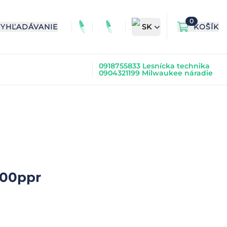
0
VYHĽADÁVANIE
SK
KOŠÍK
0918755833 Lesnícka technika
0904321199 Milwaukee náradie
500ppr