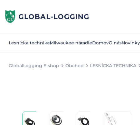
GLOBAL-LOGGING
Lesnícka technika
Milwaukee náradie
Domov
O nás
Novinky
GlobalLogging E-shop
Obchod
LESNÍCKA TECHNIKA