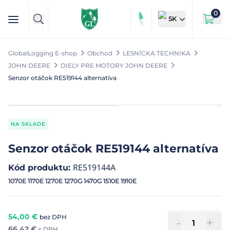
0
SK
GlobalLogging E-shop
Obchod
LESNÍCKA TECHNIKA
JOHN DEERE
DIELY PRE MOTORY JOHN DEERE
Senzor otáčok RE519144 alternatíva
NA SKLADE
Senzor otáčok RE519144 alternatíva
RE519144A
Kód produktu
:
1070E 1170E 1270E 1270G 1470G 1510E 1910E
54,00
€
bez DPH
-
+
66,42
€
s DPH