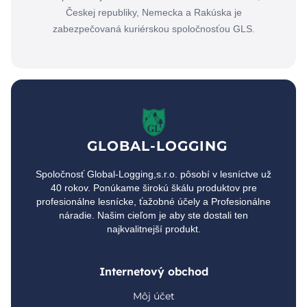
Českej republiky, Nemecka a Rakúska je
zabezpečovaná kuriérskou spoločnosťou GLS.
GLOBAL-LOGGING
Spoločnosť Global-Logging,s.r.o. pôsobí v lesníctve už
40 rokov. Ponúkame širokú škálu produktov pre
profesionálne lesnícke, ťažobné účely a Profesionálne
náradie. Našim cieľom je aby ste dostali ten
najkvalitnejší produkt.
Internetový obchod
Môj účet