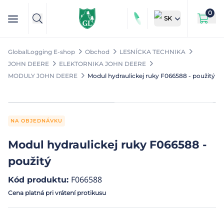
0
SK
GlobalLogging E-shop
Obchod
LESNÍCKA TECHNIKA
JOHN DEERE
ELEKTORNIKA JOHN DEERE
MODULY JOHN DEERE
Modul hydraulickej ruky F066588 - použitý
NA OBJEDNÁVKU
Modul hydraulickej ruky F066588 -
použitý
F066588
Kód produktu
:
Cena platná pri vrátení protikusu