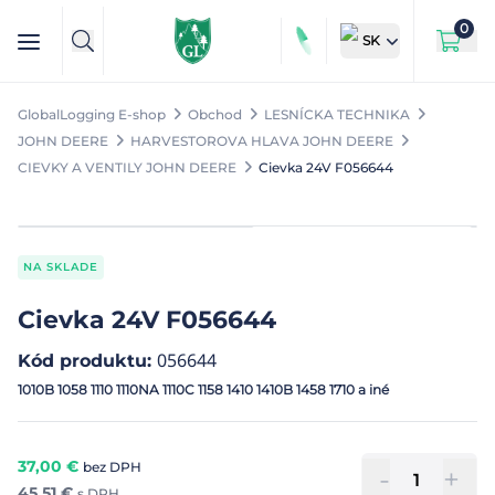
0
SK
GlobalLogging E-shop
Obchod
LESNÍCKA TECHNIKA
JOHN DEERE
HARVESTOROVA HLAVA JOHN DEERE
CIEVKY A VENTILY JOHN DEERE
Cievka 24V F056644
NA SKLADE
Cievka 24V F056644
056644
Kód produktu
:
1010B 1058 1110 1110NA 1110C 1158 1410 1410B 1458 1710 a iné
37,00
€
bez DPH
-
+
45,51
€
s DPH