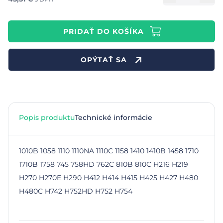
PRIDAŤ DO KOŠÍKA
OPÝTAŤ SA
Popis produktu
Technické informácie
1010B 1058 1110 1110NA 1110C 1158 1410 1410B 1458 1710
1710B 1758 745 758HD 762C 810B 810C H216 H219
H270 H270E H290 H412 H414 H415 H425 H427 H480
H480C H742 H752HD H752 H754