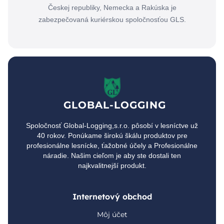
Českej republiky, Nemecka a Rakúska je
zabezpečovaná kuriérskou spoločnosťou GLS.
GLOBAL-LOGGING
Spoločnosť Global-Logging,s.r.o. pôsobí v lesníctve už
40 rokov. Ponúkame širokú škálu produktov pre
profesionálne lesnícke, ťažobné účely a Profesionálne
náradie. Našim cieľom je aby ste dostali ten
najkvalitnejší produkt.
Internetový obchod
Môj účet