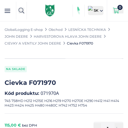
0
SK
GlobalLogging E-shop
Obchod
LESNÍCKA TECHNIKA
JOHN DEERE
HARVESTOROVA HLAVA JOHN DEERE
CIEVKY A VENTILY JOHN DEERE
Cievka F071970
NA SKLADE
Cievka F071970
071970A
Kód produktu
:
745 758HD H212 H215E H216 H219 H270 H270E H290 H412 H41 H414
H423 H424 H425 H480 H480C H742 H752 H754
115,00
€
bez DPH