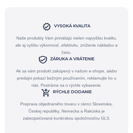
VYSOKÁ KVALITA
Naše produkty Vám prinášajú nielen najvyššiu kvalitu,
ale aj vyššiu výkonnosť, efektivitu, zníženie nákladov a
času.
ZÁRUKA A VRÁTENIE
Ak sa vám produkt zakúpený v našom e-shope, alebo
predajni pokazí bežným používaním, reklamujte ho u
nás. Postráme sa o rýchle vybavenie.
RÝCHLE DODANIE
Preprava objednaného tovaru v rámci Slovenska,
Českej republiky, Nemecka a Rakúska je
zabezpečovaná kuriérskou spoločnosťou GLS.