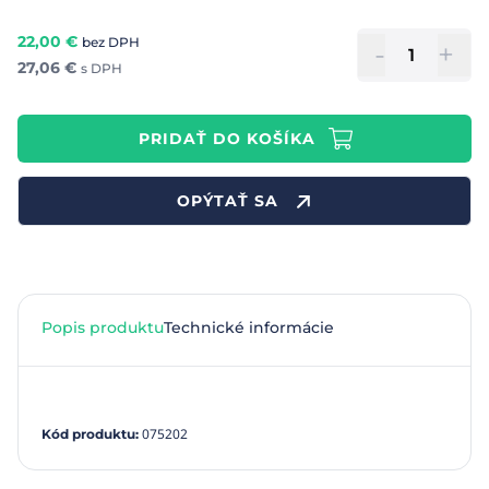
22,00
€
bez DPH
-
+
27,06
€
s DPH
PRIDAŤ DO KOŠÍKA
OPÝTAŤ SA
Popis produktu
Technické informácie
075202
Kód produktu
: