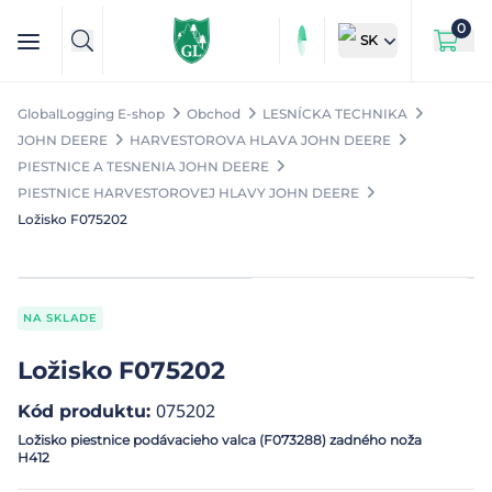
0
SK
GlobalLogging E-shop
Obchod
LESNÍCKA TECHNIKA
JOHN DEERE
HARVESTOROVA HLAVA JOHN DEERE
PIESTNICE A TESNENIA JOHN DEERE
PIESTNICE HARVESTOROVEJ HLAVY JOHN DEERE
Ložisko F075202
NA SKLADE
Ložisko F075202
075202
Kód produktu
:
Ložisko piestnice podávacieho valca (F073288) zadného noža
H412