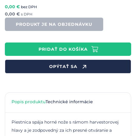
0,00
€
bez DPH
0,00
€
s DPH
PRODUKT JE NA OBJEDNÁVKU
PRIDAŤ DO KOŠÍKA
OPÝTAŤ SA
Popis produktu
Technické informácie
Piestnica spája horné nože s rámom harvestorovej
hlavy a je zodpovedný za ich presné otváranie a