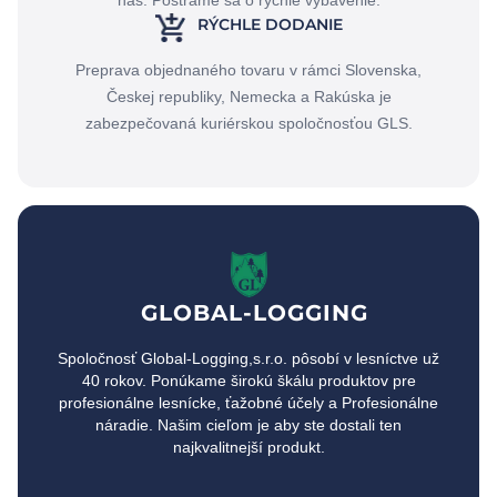
nás. Postráme sa o rýchle vybavenie.
RÝCHLE DODANIE
Preprava objednaného tovaru v rámci Slovenska,
Českej republiky, Nemecka a Rakúska je
zabezpečovaná kuriérskou spoločnosťou GLS.
GLOBAL-LOGGING
Spoločnosť Global-Logging,s.r.o. pôsobí v lesníctve už
40 rokov. Ponúkame širokú škálu produktov pre
profesionálne lesnícke, ťažobné účely a Profesionálne
náradie. Našim cieľom je aby ste dostali ten
najkvalitnejší produkt.