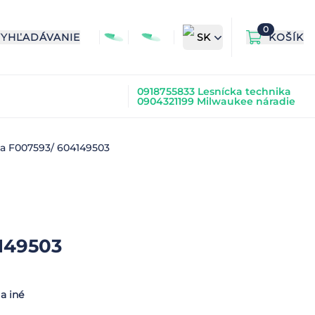
0
VYHĽADÁVANIE
SK
KOŠÍK
0918755833 Lesnícka technika
0904321199 Milwaukee náradie
a F007593/ 604149503
149503
a iné