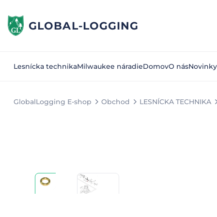
GLOBAL-LOGGING
Lesnícka technika
Milwaukee náradie
Domov
O nás
Novinky
GlobalLogging E-shop
Obchod
LESNÍCKA TECHNIKA