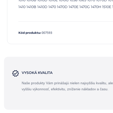
1010 1010B 1010D 1010E 1010G 1058 1063 1070 1070D 107
1410 1410B 1410D 1470 1470D 1470E 1470G 1470H 1510E
007593
Kód produktu
:
VYSOKÁ KVALITA
Naše produkty Vám prinášajú nielen najvyššiu kvalitu, ale
vyššiu výkonnosť, efektivitu, zníženie nákladov a času.