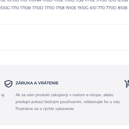
0E 1070G 1110 1110NA 1110D 1110E 1110G 1158 1170E 1170G 1210 121
 1510G 1710 1710B 1710D 1711D 1758 1910E 1910G 610 770 770D 81
ZÁRUKA A VRÁTENIE
 aj
Ak sa vám produkt zakúpený v našom e-shope, alebo
predajni pokazí bežným používaním, reklamujte ho u nás.
Postráme sa o rýchle vybavenie.