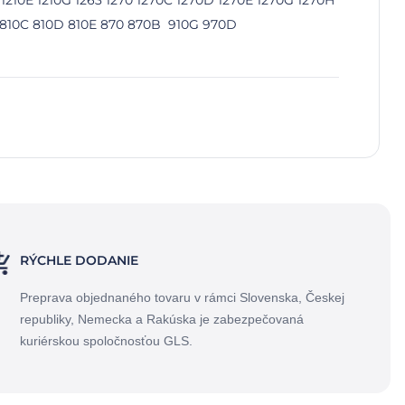
0B 1210E 1210G 1263 1270 1270C 1270D 1270E 1270G 1270H
0B 810C 810D 810E 870 870B 910G 970D
RÝCHLE DODANIE
Preprava objednaného tovaru v rámci Slovenska, Českej
republiky, Nemecka a Rakúska je zabezpečovaná
kuriérskou spoločnosťou GLS.