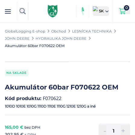
0
SK
GlobalLogging E-shop
Obchod
LESNÍCKA TECHNIKA
JOHN DEERE
HYDRAULIKA JOHN DEERE
Akumulátor 60bar F070622 OEM
NA SKLADE
Akumulátor 60bar F070622 OEM
F070622
Kód produktu
:
1010D 1010E 1010G 1110D 1110E 1110G 1210E 1210G a iné
165,00
€
bez DPH
-
+
202,95
€
s DPH