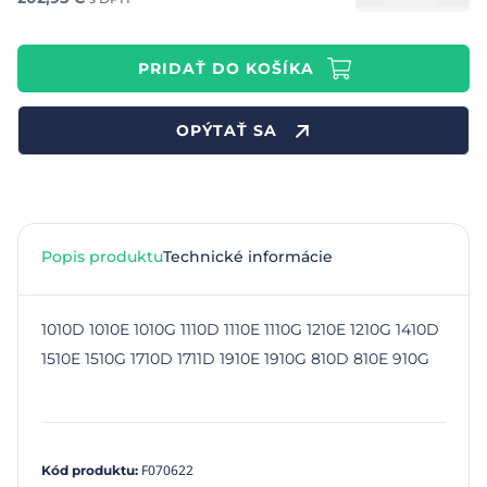
PRIDAŤ DO KOŠÍKA
OPÝTAŤ SA
Popis produktu
Technické informácie
1010D 1010E 1010G 1110D 1110E 1110G 1210E 1210G 1410D
1510E 1510G 1710D 1711D 1910E 1910G 810D 810E 910G
F070622
Kód produktu
: