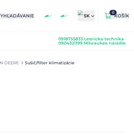
0
VYHĽADÁVANIE
SK
KOŠÍK
0918755833 Lesnícka technika
0904321199 Milwaukee náradie
N DEERE
Sušič/filter klimatizácie