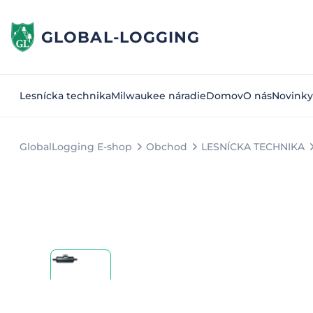
GLOBAL-LOGGING
Lesnícka technika
Milwaukee náradie
Domov
O nás
Novinky
GlobalLogging E-shop
Obchod
LESNÍCKA TECHNIKA