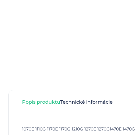
Popis produktu
Technické informácie
1070E 1110G 1170E 1170G 1210G 1270E 1270G1470E 1470G