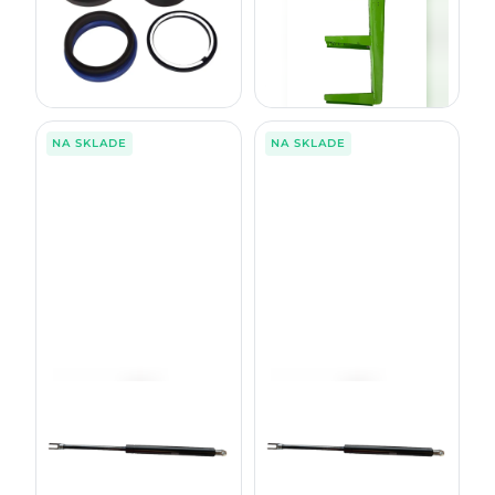
389,00
€
98,00
€
bez DPH
bez DPH
478,47
€
120,54
€
s DPH
s DPH
NA SKLADE
NA SKLADE
Plynový piest kapoty motora -
Plynový piest kapoty motora -
predná F061956
zadná F062648
1270D 1470D CH8
1270D 1470D
79,00
€
79,00
€
bez DPH
bez DPH