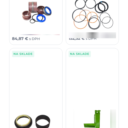
naklápania kabíny/schodov
Sada tesnenia piestu
F023536
piestnice riadenia E/G modely
AHC19978/AH212101
1110 1110C 1410B 1458 1710B
1710D 1711D 1758 810C
124,00
€
69,00
€
bez DPH
bez DPH
152,52
€
84,87
€
s DPH
s DPH
NA SKLADE
NA SKLADE
Opravná sada pre tyč+maticu
Schody vyvážačky JD/TJ
piestnice riadenia E/G modely
F635235
AHC13362/AH149815