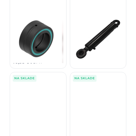
Ložisko stredového kĺbu-
Piestnica riadenia E/G modely
dolné F023424
F712436
810B/C/D/E, 1010B/D, 1110,
harvestory / vyvážačky
1110C/D, 1058, 1158
1 710,00
€
65,00
€
bez DPH
bez DPH
2 103,30
€
79,95
€
s DPH
s DPH
NA SKLADE
NA SKLADE