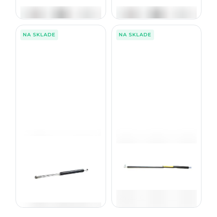
97,17
€
97,17
€
s DPH
s DPH
NA SKLADE
NA SKLADE
Plynový piest kapoty motora -
Plynový piest F073281
zadná F062649
1070E, 1170E, 1270E, 1470E,
1470D, 1270D
71,00
€
101,00
€
bez DPH
bez DPH
87,33
€
124,23
€
s DPH
s DPH