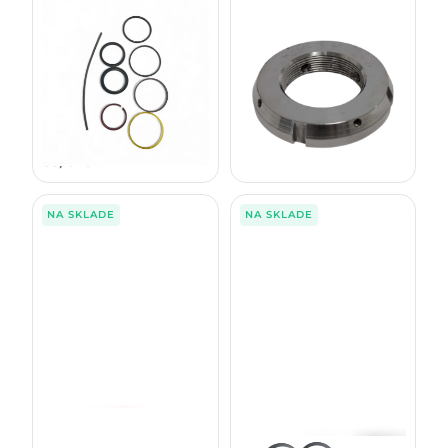
Sada tesnení piestnice
Matica stredového kĺbu
nivelácie kabíny F074691
F012186
810E 1010E 1110E 1110G 1210E
810B/C/D/E
1210G 1510E 1510G
38,00
€
53,00
€
bez DPH
bez DPH
46,74
€
65,19
€
s DPH
s DPH
NA SKLADE
NA SKLADE
Sada tesnení piestnice