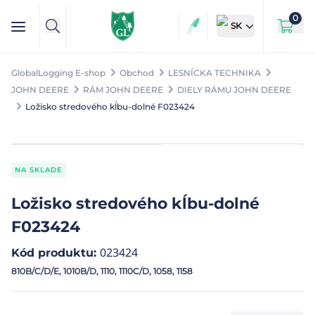
0
SK
GlobalLogging E-shop
Obchod
LESNÍCKA TECHNIKA
JOHN DEERE
RÁM JOHN DEERE
DIELY RÁMU JOHN DEERE
Ložisko stredového kĺbu-dolné F023424
NA SKLADE
Ložisko stredového kĺbu-dolné
F023424
023424
Kód produktu
:
810B/C/D/E, 1010B/D, 1110, 1110C/D, 1058, 1158