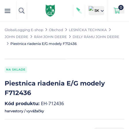
0
SK
GlobalLogging E-shop
Obchod
LESNÍCKA TECHNIKA
JOHN DEERE
RÁM JOHN DEERE
DIELY RÁMU JOHN DEERE
Piestnica riadenia E/G modely F712436
NA SKLADE
Piestnica riadenia E/G modely
F712436
EH-712436
Kód produktu
:
harvestory / vyvážačky