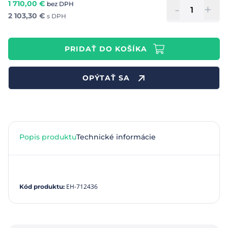
1 710,00
€
bez DPH
-
+
2 103,30
€
s DPH
PRIDAŤ DO KOŠÍKA
OPÝTAŤ SA
Popis produktu
Technické informácie
EH-712436
Kód produktu
: