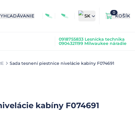
0
VYHĽADÁVANIE
SK
KOŠÍK
0918755833 Lesnícka technika
0904321199 Milwaukee náradie
RE
Sada tesnení piestnice nivelácie kabíny F074691
nivelácie kabíny F074691