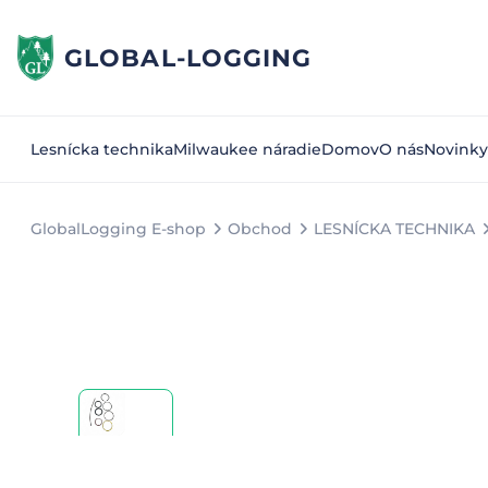
GLOBAL-LOGGING
Lesnícka technika
Milwaukee náradie
Domov
O nás
Novinky
GlobalLogging E-shop
Obchod
LESNÍCKA TECHNIKA