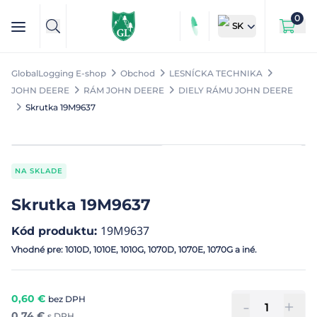
0
SK
GlobalLogging E-shop
Obchod
LESNÍCKA TECHNIKA
JOHN DEERE
RÁM JOHN DEERE
DIELY RÁMU JOHN DEERE
Skrutka 19M9637
NA SKLADE
Skrutka 19M9637
19M9637
Kód produktu
:
Vhodné pre: 1010D, 1010E, 1010G, 1070D, 1070E, 1070G a iné.
0,60
€
bez DPH
-
+
0,74
€
s DPH