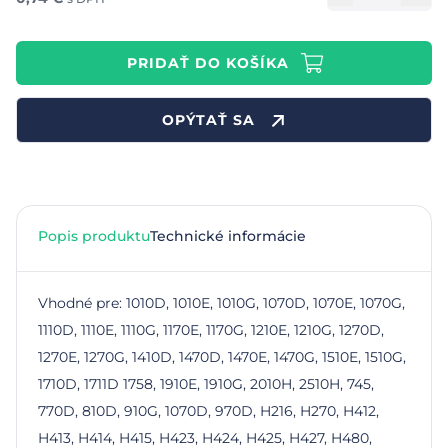
PRIDAŤ DO KOŠÍKA
OPÝTAŤ SA
Popis produktu
Technické informácie
Vhodné pre: 1010D, 1010E, 1010G, 1070D, 1070E, 1070G,
1110D, 1110E, 1110G, 1170E, 1170G, 1210E, 1210G, 1270D,
1270E, 1270G, 1410D, 1470D, 1470E, 1470G, 1510E, 1510G,
1710D, 1711D 1758, 1910E, 1910G, 2010H, 2510H, 745,
770D, 810D, 910G, 1070D, 970D, H216, H270, H412,
H413, H414, H415, H423, H424, H425, H427, H480,