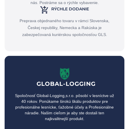
nás. Postráme sa o rýchle vybavenie.
RÝCHLE DODANIE
Preprava objednaného tovaru v rámci Slovenska,
Českej republiky, Nemecka a Rakúska je
zabezpečovaná kuriérskou spoločnosťou GLS.
GLOBAL-LOGGING
Spoločnosť Global-Logging,s.r.o. pôsobí v lesníctve už
40 rokov. Ponúkame širokú škálu produktov pre
profesionálne lesnícke, ťažobné účely a Profesionálne
náradie. Našim cieľom je aby ste dostali ten
najkvalitnejší produkt.