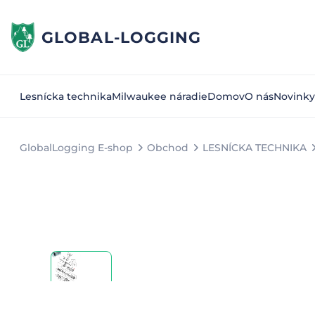
GLOBAL-LOGGING
Lesnícka technika
Milwaukee náradie
Domov
O nás
Novinky
GlobalLogging E-shop
Obchod
LESNÍCKA TECHNIKA