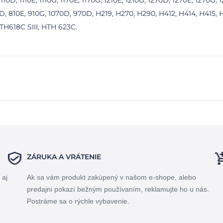
10D, 1110E, 1110G, 1170E, 1170G, 1210E, 1210G, 1270D, 1270E, 1270G, 
810D, 810E, 910G, 1070D, 970D, H219, H270, H290, H412, H414, H415
H618C SIII, HTH 623C.
ZÁRUKA A VRÁTENIE
 aj
Ak sa vám produkt zakúpený v našom e-shope, alebo
predajni pokazí bežným používaním, reklamujte ho u nás.
Postráme sa o rýchle vybavenie.