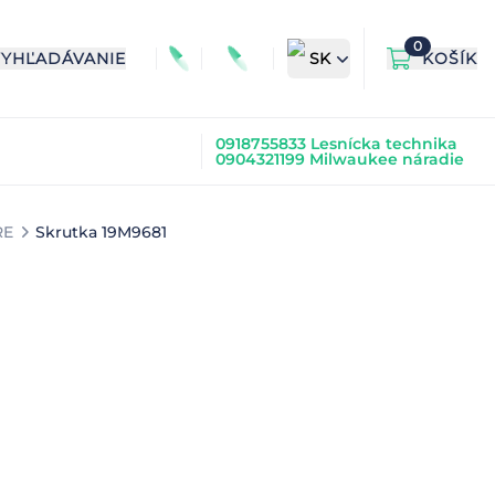
0
VYHĽADÁVANIE
SK
KOŠÍK
0918755833 Lesnícka technika
0904321199 Milwaukee náradie
RE
Skrutka 19M9681