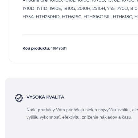
Vhodné pre: 1010D, 1010E, 1010G, 1070D, 1070E, 1070G, 11
1710D, 1711D, 1910E, 1910G, 2010H, 2510H, 745, 770D, 
H754, HTH250HD, HTH616C, HTH616C SIII, HTH618C, HT
19M9681
Kód produktu
:
VYSOKÁ KVALITA
Naše produkty Vám prinášajú nielen najvyššiu kvalitu, ale
vyššiu výkonnosť, efektivitu, zníženie nákladov a času.