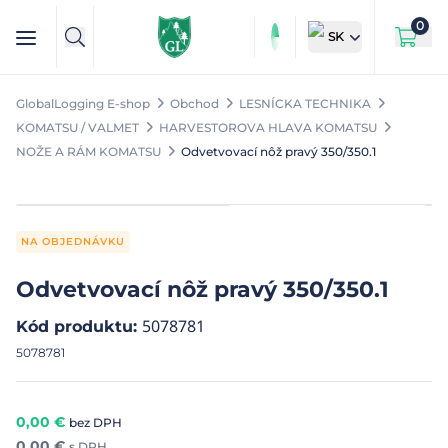
0
SK
GlobalLogging E-shop
Obchod
LESNÍCKA TECHNIKA
KOMATSU / VALMET
HARVESTOROVA HLAVA KOMATSU
NOŽE A RÁM KOMATSU
Odvetvovací nôž pravý 350/350.1
NA OBJEDNÁVKU
Odvetvovací nôž pravý 350/350.1
5078781
Kód produktu
:
5078781
0,00
€
bez DPH
0,00
€
s DPH