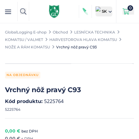
0
SK
GlobalLogging E-shop
Obchod
LESNÍCKA TECHNIKA
KOMATSU / VALMET
HARVESTOROVA HLAVA KOMATSU
NOŽE A RÁM KOMATSU
Vrchný nôž pravý C93
NA OBJEDNÁVKU
Vrchný nôž pravý C93
5225764
Kód produktu
:
5225764
0,00
€
bez DPH
0,00
€
s DPH