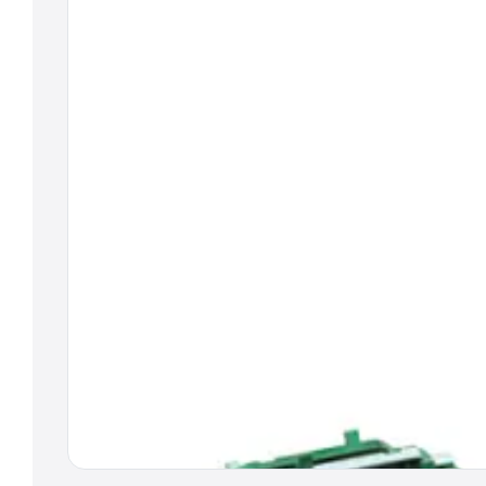
KOLOPÁSY EXTREME
Náročný, strmý a skalnatý terén
0,00
€
bez DPH
0,00
€
s DPH