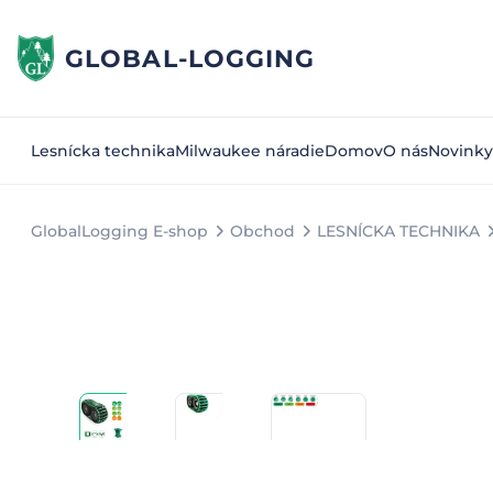
GLOBAL-LOGGING
Lesnícka technika
Milwaukee náradie
Domov
O nás
Novinky
GlobalLogging E-shop
Obchod
LESNÍCKA TECHNIKA