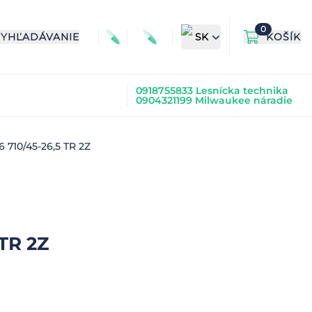
0
VYHĽADÁVANIE
SK
KOŠÍK
0918755833 Lesnícka technika
0904321199 Milwaukee náradie
710/45-26,5 TR 2Z
TR 2Z