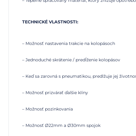
– Tepelne spracovaný materiál, ktorý znižuje opotreb
TECHNICKÉ VLASTNOSTI:
– Možnosť nastavenia trakcie na kolopásoch
– Jednoduché skrátenie / predĺženie kolopásov
– Keď sa zarovná s pneumatikou, predlžuje jej životno
– Možnosť prizvárať ďalšie klíny
– Možnosť pozinkovania
– Možnosť Ø22mm a Ø30mm spojok