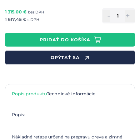
1 315,00
€
bez DPH
-
+
1 617,45
€
s DPH
PRIDAŤ DO KOŠÍKA
OPÝTAŤ SA
Popis produktu
Technické informácie
Popis:
Nákladné reťaze určené na prepravu dreva a zimné