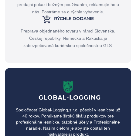
predajni pokazí bežným používaním, reklamujte ho u
nás. Postráme sa o rýchle vybavenie.
RÝCHLE DODANIE
Preprava objednaného tovaru v rámci Slovenska,
Českej republiky, Nemecka a Rakúska je
zabezpečovaná kuriérskou spoločnosťou GLS.
GLOBAL-LOGGING
Spoločnosť Global-Logging,s.r.o. pôsobí v lesníctve už
40 rokov. Ponúkame širokú škálu produktov pre
profesionálne lesnícke, ťažobné účely a Profesionálne
náradie. Našim cieľom je aby ste dostali ten
najkvalitnejší produkt.