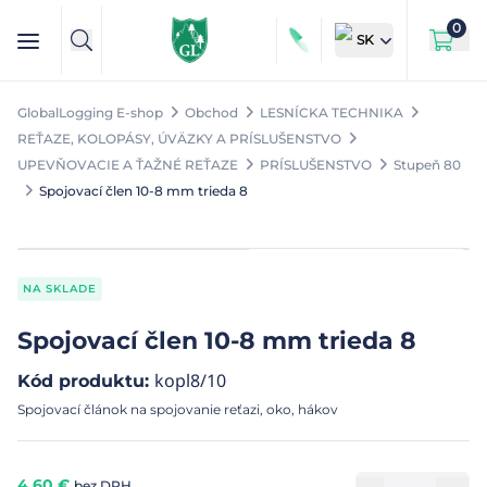
0
SK
GlobalLogging E-shop
Obchod
LESNÍCKA TECHNIKA
REŤAZE, KOLOPÁSY, ÚVÄZKY A PRÍSLUŠENSTVO
UPEVŇOVACIE A ŤAŽNÉ REŤAZE
PRÍSLUŠENSTVO
Stupeň 80
Spojovací člen 10-8 mm trieda 8
NA SKLADE
Spojovací člen 10-8 mm trieda 8
kopl8/10
Kód produktu
:
Spojovací článok na spojovanie reťazi, oko, hákov
4,60
€
bez DPH