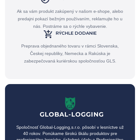
Ak sa vám produkt zakúpený v našom e-shope, alebo
predajni pokazí bežným používaním, reklamujte ho u
nás. Postráme sa o rýchle vybavenie.
RÝCHLE DODANIE
Preprava objednaného tovaru v rámci Slovenska,
Českej republiky, Nemecka a Rakúska je
zabezpečovaná kuriérskou spoločnosťou GLS.
GLOBAL-LOGGING
Spoločnosť Global-Logging,s.r.o. pôsobí v lesníctve už
40 rokov. Ponúkame širokú škálu produktov pre
profesionálne lesnícke, ťažobné účely a Profesionálne