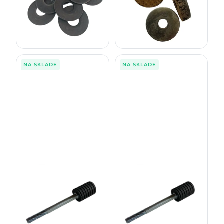
5016125 F052872
1026616, F054844
18,00
€
3,20
€
bez DPH
bez DPH
22,14
€
3,94
€
s DPH
s DPH
NA SKLADE
NA SKLADE
NASTAVOVACIA SKRUTKA
NASTAVOVACIA SKRUTKA
MPB-1
MPB-2
5016299R, F066863
5016285R, F066821
57,00
€
75,00
€
bez DPH
bez DPH