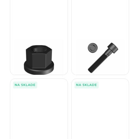
Matica skrutky rotátora M16
Skrutka rotátora 80mm
1,30
€
1,45
€
bez DPH
bez DPH
1,60
€
1,78
€
s DPH
s DPH
NA SKLADE
NA SKLADE