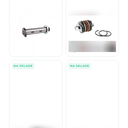
Sada brzdy 80mm pre
Indexator závesy
Čap ø35 komplet
5006650R / F058749
5005267R
80mm šírka klapky
114,00
€
96,20
€
bez DPH
bez DPH
140,22
€
118,33
€
s DPH
s DPH
NA SKLADE
NA SKLADE