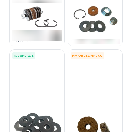
Sada brzdy 100mm pre
Indexator závesy
Sada brzdy Indexator pre
100/45C klapky
5006651R / F058743
100mm šírka klapky
89,00
€
96,20
€
bez DPH
bez DPH
109,47
€
118,33
€
s DPH
s DPH
NA SKLADE
NA OBJEDNÁVKU
Tanierová pružina
ZÁMKA NA BRZDY
50x18,4x2,5