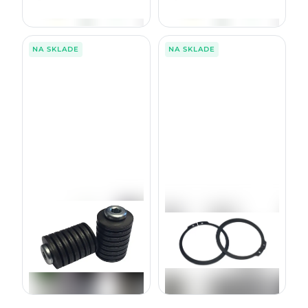
70,11
€
92,25
€
s DPH
s DPH
NA SKLADE
NA SKLADE
NASTAVOVACIA MATICA G /
Zaisťovací krúžok SGA62
H MPB2-2
1017375 , 40M7327
5016284R , F066816
2,50
€
49,00
€
bez DPH
bez DPH
3,08
€
60,27
€
s DPH
s DPH