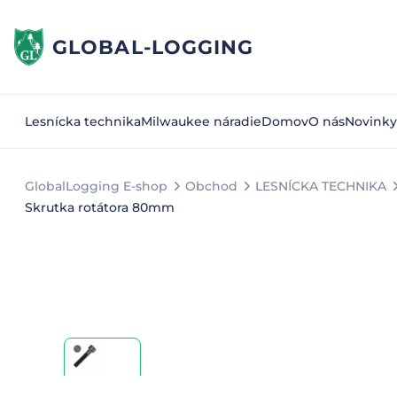
GLOBAL-LOGGING
Lesnícka technika
Milwaukee náradie
Domov
O nás
Novinky
GlobalLogging E-shop
Obchod
LESNÍCKA TECHNIKA
Skrutka rotátora 80mm