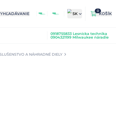
0
VYHĽADÁVANIE
SK
KOŠÍK
0918755833 Lesnícka technika
0904321199 Milwaukee náradie
ÍSLUŠENSTVO A NÁHRADNÉ DIELY