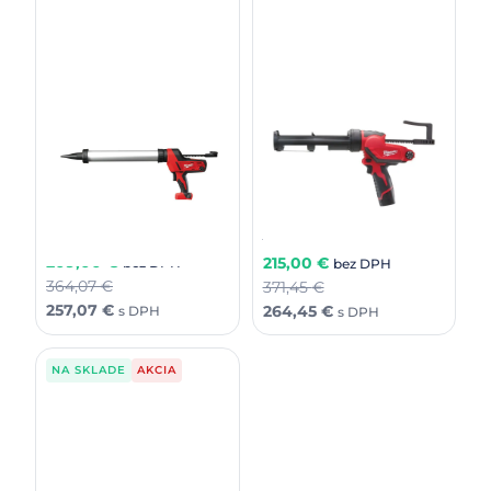
Milwaukee M12PCG/310C-
201B
Milwaukee C18PCG/600A-0B
M12™ kompaktná
M18™ dávkovacia pištoľ s
dávkovacia pištoľ s 310 ml
600 ml hliníková tuba
púzdrom
295,99
€
301,99
€
209,00
€
215,00
€
bez DPH
bez DPH
364,07
€
371,45
€
257,07
€
264,45
€
s DPH
s DPH
NA SKLADE
AKCIA