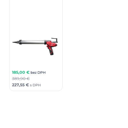
Milwaukee M12PCG/600A-
201B
M12™ kompaktná
dávkovacia pištoľ s 600 ml
púzdrom
316,99
€
185,00
€
bez DPH
389,90
€
227,55
€
s DPH