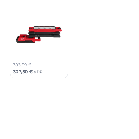
Milwaukee M18ABL-0
M18™ Nastavitelné LED
Svietidlo s ramenom a
magnetickou základňou
319,99
€
250,00
€
bez DPH
393,59
€
307,50
€
s DPH