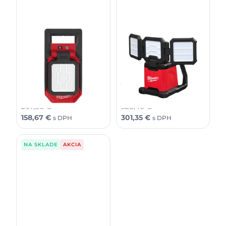
Milwaukee M18PAL2-0
Milwaukee M18MDTL-0
M18 Otočné Plošné LED
M18 Viacsmerné pracovné
Svetlo, 2000 lm
LED Svetlo, 4500lm, IP20
168,99
€
266,99
€
129,00
€
245,00
€
bez DPH
bez DPH
207,86
€
328,40
€
158,67
€
301,35
€
s DPH
s DPH
NA SKLADE
AKCIA