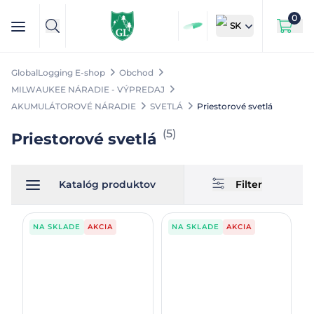
0
SK
GlobalLogging E-shop
Obchod
MILWAUKEE NÁRADIE - VÝPREDAJ
AKUMULÁTOROVÉ NÁRADIE
SVETLÁ
Priestorové svetlá
(
5
)
Priestorové svetlá
Katalóg produktov
Filter
NA SKLADE
AKCIA
NA SKLADE
AKCIA