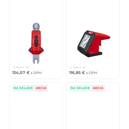
Milwaukee L4HSL-301
Milwaukee M12AL-0
NABÍJATEĽNÉ USB
M12™ LED priestorové
TYČOVÉ SVIETIDLO
svietidlo
144,99
€
144,99
€
109,00
€
95,00
€
bez DPH
bez DPH
178,34
€
178,34
€
134,07
€
116,85
€
s DPH
s DPH
NA SKLADE
AKCIA
NA SKLADE
AKCIA