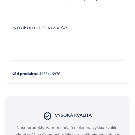
Typ akumulátora:2 x AA
4933416976
Kód produktu
:
VYSOKÁ KVALITA
Naše produkty Vám prinášajú nielen najvyššiu kvalitu,
ale aj vyššiu výkonnosť, efektivitu, zníženie nákladov a