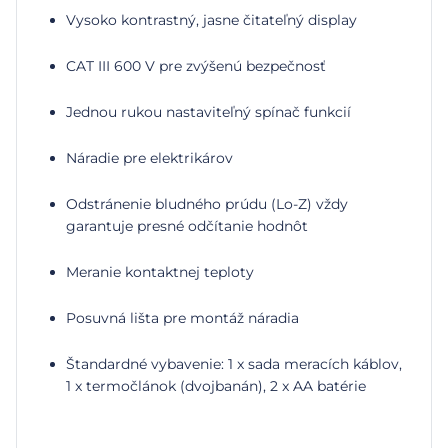
Vysoko kontrastný, jasne čitateľný display
CAT III 600 V pre zvýšenú bezpečnosť
Jednou rukou nastaviteľný spínač funkcií
Náradie pre elektrikárov
Odstránenie bludného prúdu (Lo-Z) vždy
garantuje presné odčítanie hodnôt
Meranie kontaktnej teploty
Posuvná lišta pre montáž náradia
Štandardné vybavenie: 1 x sada meracích káblov,
1 x termočlánok (dvojbanán), 2 x AA batérie