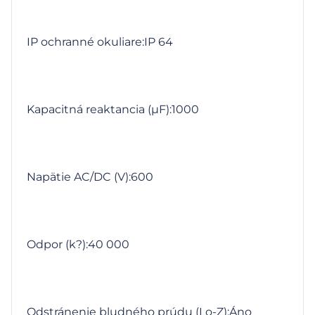
IP ochranné okuliare:IP 64
Kapacitná reaktancia (µF):1000
Napätie AC/DC (V):600
Odpor (k?):40 000
Odstránenie bludného prúdu (Lo-Z):Áno