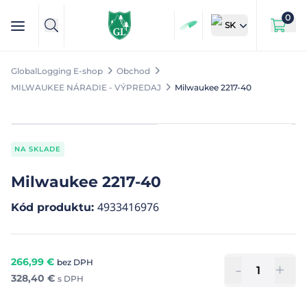
0
SK
GlobalLogging E-shop
Obchod
MILWAUKEE NÁRADIE - VÝPREDAJ
Milwaukee 2217-40
NA SKLADE
Milwaukee 2217-40
4933416976
Kód produktu
:
266,99
€
bez DPH
-
+
328,40
€
s DPH