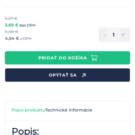
5,27
€
3,69
€
bez DPH
6,48
€
-
+
4,54
€
s DPH
PRIDAŤ DO KOŠÍKA
OPÝTAŤ SA
Popis produktu
Technické informácie
Popis: