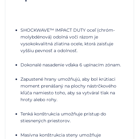
SHOCKWAVE™ IMPACT DUTY oceľ (chróm-
molybdénová) odolná voči rázom je
vysokokvalitná zliatina ocele, ktorá zaisťuje
vyššiu pevnosť a odolnosť.
Dokonalé nasadenie vďaka 6 upínacím zónam.
Zapustené hrany umožňujú, aby bol krútiaci
moment prenášaný na plochy nástrčkového
kľúča namiesto toho, aby sa vytváral tlak na
hroty alebo rohy.
Tenká konštrukcia umožňuje prístup do
stiesnených priestorov.
Masívna konštrukcia steny umožňuje