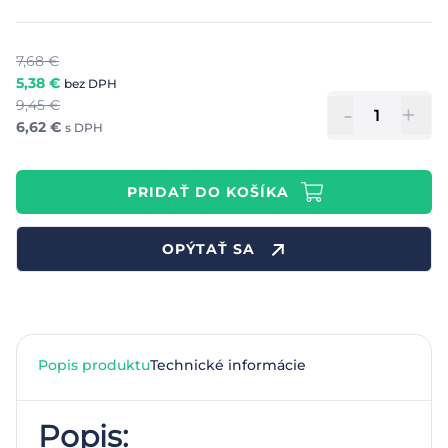
7,68
€
5,38
€
bez DPH
9,45
€
-
+
6,62
€
s DPH
PRIDAŤ DO KOŠÍKA
OPÝTAŤ SA
Popis produktu
Technické informácie
Popis: