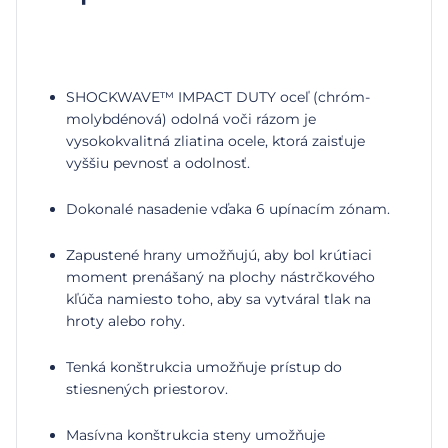
SHOCKWAVE™ IMPACT DUTY oceľ (chróm-
molybdénová) odolná voči rázom je
vysokokvalitná zliatina ocele, ktorá zaisťuje
vyššiu pevnosť a odolnosť.
Dokonalé nasadenie vďaka 6 upínacím zónam.
Zapustené hrany umožňujú, aby bol krútiaci
moment prenášaný na plochy nástrčkového
kľúča namiesto toho, aby sa vytváral tlak na
hroty alebo rohy.
Tenká konštrukcia umožňuje prístup do
stiesnených priestorov.
Masívna konštrukcia steny umožňuje