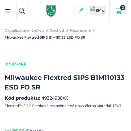
0
SK
GlobalLogging E-shop
Obchod
Nezaradené
Milwaukee Flextred S1PS B1M110133 ESD FO SR
NA SKLADE
Milwaukee Flextred S1PS B1M110133
ESD FO SR
49324980XX
Kód produktu
:
Flextred™ S1PS Členková bezpečnostná obuv čierna Materiál: TEXTIL
od
115,00
€
bez DPH