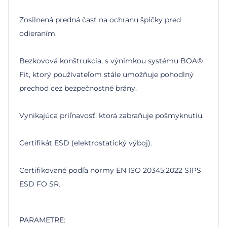
Zosilnená predná časť na ochranu špičky pred
odieraním.
Bezkovová konštrukcia, s výnimkou systému BOA®
Fit, ktorý používateľom stále umožňuje pohodlný
prechod cez bezpečnostné brány.
Vynikajúca priľnavosť, ktorá zabraňuje pošmyknutiu.
Certifikát ESD (elektrostatický výboj).
Certifikované podľa normy EN ISO 20345:2022 S1PS
ESD FO SR.
PARAMETRE: