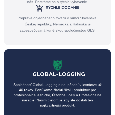
nás. Postráme sa o rýchle vybavenie.
RÝCHLE DODANIE
Preprava objednaného tovaru v rámci Slovenska,
Českej republiky, Nemecka a Rakúska je
zabezpečovaná kuriérskou spoločnosťou GLS.
GLOBAL-LOGGING
Spoločnosť Global-Logging,s.r.o. pôsobí v lesníctve už
40 rokov. Ponúkame širokú škálu produktov pre
profesionálne lesnícke, ťažobné účely a Profesionálne
náradie. Našim cieľom je aby ste dostali ten
najkvalitnejší produkt.