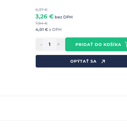
6,37
€
3,26
€
bez DPH
7,84
€
4,01
€
s DPH
-
+
PRIDAŤ DO KOŠÍKA
OPÝTAŤ SA