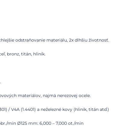
jšie odstraňovanie materiálu, 2x dlhšiu životnosť.
, bronz, titán, hliník.
.
ovových materiálov, najmä nerezovej ocele.
1) / V4A (1.4401) a neželezné kovy (hliník, titán atď.)
obr./min Ø125 mm: 6,000 – 7,000 ot./min