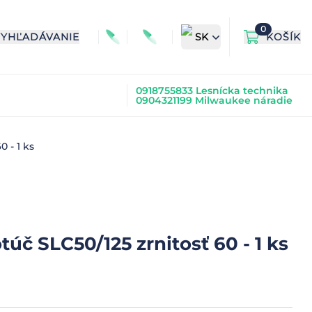
0
VYHĽADÁVANIE
SK
KOŠÍK
0918755833 Lesnícka technika
0904321199 Milwaukee náradie
 - 1 ks
č SLC50/125 zrnitosť 60 - 1 ks