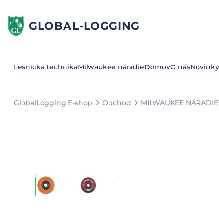
GLOBAL-LOGGING
Lesnícka technika
Milwaukee náradie
Domov
O nás
Novinky
GlobalLogging E-shop
Obchod
MILWAUKEE NÁRADIE 