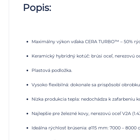
Popis:
Maximálny výkon vďaka CERA TURBO™ – 50% rýchle
Keramický hybridný kotúč: brúsi oceľ, nerezovú oceľ
Plastová podložka.
Vysoko flexibilná: dokonale sa prispôsobí obrobku
Nízka produkcia tepla: nedochádza k zafarbeniu k
Najlepšie pre železné kovy, nerezovú oceľ V2A (1.430
Ideálna rýchlosť brúsenia: ø115 mm: 7000 – 8000 