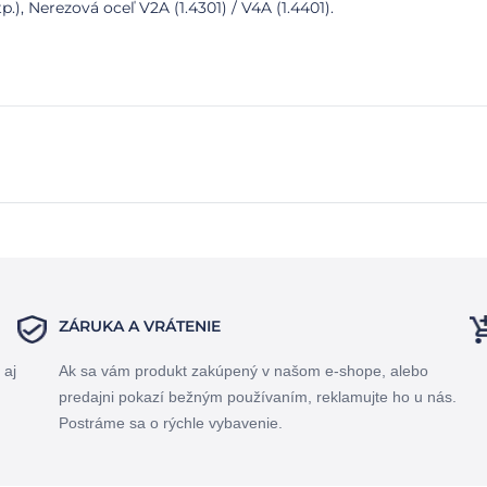
p.), Nerezová oceľ V2A (1.4301) / V4A (1.4401).
ZÁRUKA A VRÁTENIE
 aj
Ak sa vám produkt zakúpený v našom e-shope, alebo
predajni pokazí bežným používaním, reklamujte ho u nás.
Postráme sa o rýchle vybavenie.