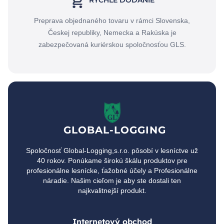
RÝCHLE DODANIE
Preprava objednaného tovaru v rámci Slovenska,
Českej republiky, Nemecka a Rakúska je
zabezpečovaná kuriérskou spoločnosťou GLS.
GLOBAL-LOGGING
Spoločnosť Global-Logging,s.r.o. pôsobí v lesníctve už
40 rokov. Ponúkame širokú škálu produktov pre
profesionálne lesnícke, ťažobné účely a Profesionálne
náradie. Našim cieľom je aby ste dostali ten
najkvalitnejší produkt.
Internetový obchod