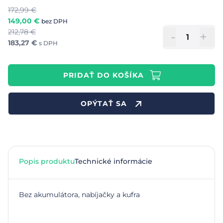
172,99
€
149,00
€
bez DPH
212,78
€
-
+
183,27
€
s DPH
PRIDAŤ DO KOŠÍKA
OPÝTAŤ SA
Popis produktu
Technické informácie
Bez akumulátora, nabíjačky a kufra