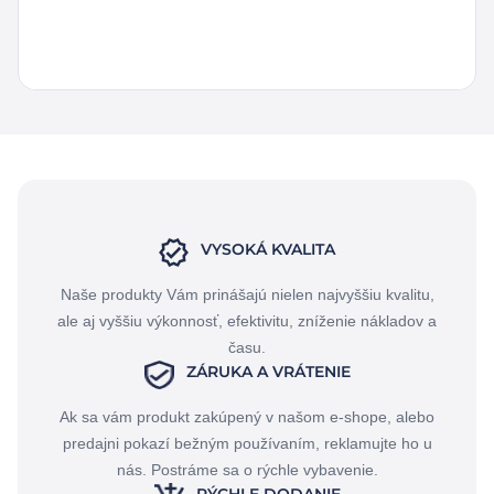
5,26
€
bez DPH
8,08
€
6,47
€
s DPH
VYSOKÁ KVALITA
Naše produkty Vám prinášajú nielen najvyššiu kvalitu,
ale aj vyššiu výkonnosť, efektivitu, zníženie nákladov a
času.
ZÁRUKA A VRÁTENIE
Ak sa vám produkt zakúpený v našom e-shope, alebo
predajni pokazí bežným používaním, reklamujte ho u
nás. Postráme sa o rýchle vybavenie.