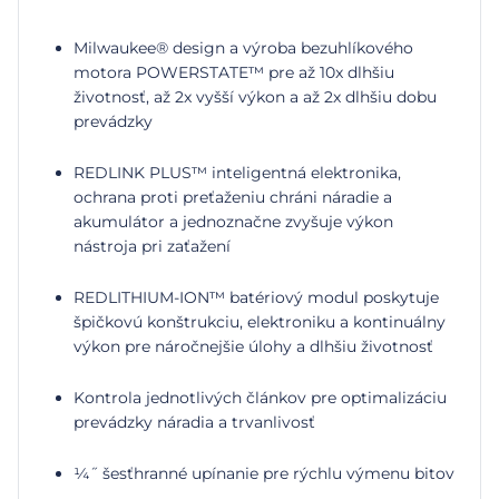
Milwaukee® design a výroba bezuhlíkového
motora POWERSTATE™ pre až 10x dlhšiu
životnosť, až 2x vyšší výkon a až 2x dlhšiu dobu
prevádzky
REDLINK PLUS™ inteligentná elektronika,
ochrana proti preťaženiu chráni náradie a
akumulátor a jednoznačne zvyšuje výkon
nástroja pri zaťažení
REDLITHIUM-ION™ batériový modul poskytuje
špičkovú konštrukciu, elektroniku a kontinuálny
výkon pre náročnejšie úlohy a dlhšiu životnosť
Kontrola jednotlivých článkov pre optimalizáciu
prevádzky náradia a trvanlivosť
¼˝ šesťhranné upínanie pre rýchlu výmenu bitov