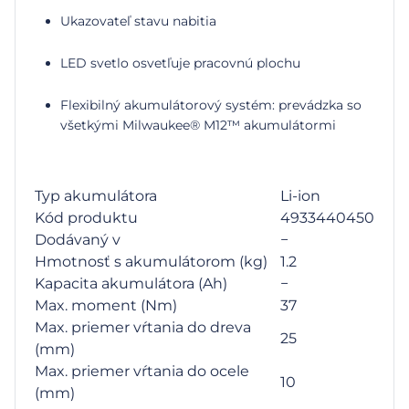
Ukazovateľ stavu nabitia
LED svetlo osvetľuje pracovnú plochu
Flexibilný akumulátorový systém: prevádzka so
všetkými Milwaukee® M12™ akumulátormi
Typ akumulátora
Li-ion
Kód produktu
4933440450
Dodávaný v
−
Hmotnosť s akumulátorom (kg)
1.2
Kapacita akumulátora (Ah)
−
Max. moment (Nm)
37
Max. priemer vŕtania do dreva
25
(mm)
Max. priemer vŕtania do ocele
10
(mm)