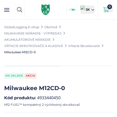
0
SK
GlobalLogging E-shop
Obchod
MILWAUKEE NÁRADIE - VÝPREDAJ
AKUMULÁTOROVÉ NÁRADIE
VŔTACIE SKRUTKOVAČE A KLADIVÁ
Vŕtacie Skrutkovače
Milwaukee M12CD-0
NA SKLADE
AKCIA
Milwaukee M12CD-0
4933440450
Kód produktu
:
M12 FUEL™ kompaktný 2-rýchlostný skrutkovač