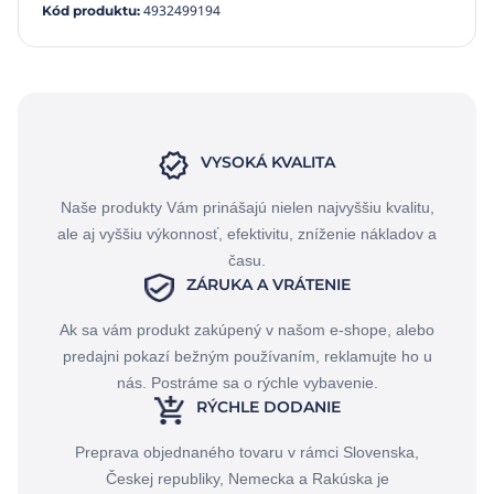
4932499194
Kód produktu
:
VYSOKÁ KVALITA
Naše produkty Vám prinášajú nielen najvyššiu kvalitu,
ale aj vyššiu výkonnosť, efektivitu, zníženie nákladov a
času.
ZÁRUKA A VRÁTENIE
Ak sa vám produkt zakúpený v našom e-shope, alebo
predajni pokazí bežným používaním, reklamujte ho u
nás. Postráme sa o rýchle vybavenie.
RÝCHLE DODANIE
Preprava objednaného tovaru v rámci Slovenska,
Českej republiky, Nemecka a Rakúska je