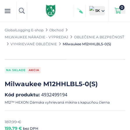
0
SK
GlobalLogging E-shop
Obchod
MILWAUKEE NÁRADIE - VÝPREDAJ
OBLEČENIE A BEZPEČNOSŤ
VYHRIEVANÉ OBLEČENIE
Milwaukee M12HHLBL5-0(S)
NA SKLADE
AKCIA
Milwaukee M12HHLBL5-0(S)
4932499194
Kód produktu
:
M12™ HEXON Dámska vyhrievaná mikina s kapucňou čierna
187,99
€
159,79
€
bez DPH