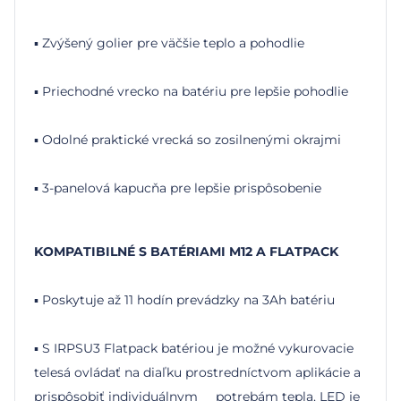
▪ Zvýšený golier pre väčšie teplo a pohodlie
▪ Priechodné vrecko na batériu pre lepšie pohodlie
▪ Odolné praktické vrecká so zosilnenými okrajmi
▪ 3-panelová kapucňa pre lepšie prispôsobenie
KOMPATIBILNÉ S BATÉRIAMI M12 A FLATPACK
▪ Poskytuje až 11 hodín prevádzky na 3Ah batériu
▪ S IRPSU3 Flatpack batériou je možné vykurovacie
telesá ovládať na diaľku prostredníctvom aplikácie a
prispôsobiť individuálnym potrebám tepla, LED je