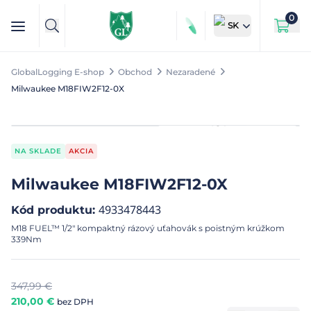
0
SK
GlobalLogging E-shop
Obchod
Nezaradené
Milwaukee M18FIW2F12-0X
NA SKLADE
AKCIA
Milwaukee M18FIW2F12-0X
4933478443
Kód produktu
:
M18 FUEL™ 1/2″ kompaktný rázový uťahovák s poistným krúžkom
339Nm
347,99
€
210,00
€
bez DPH