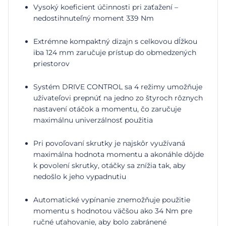
Vysoký koeficient účinnosti pri zaťažení –
nedostihnuteľný moment 339 Nm
Extrémne kompaktný dizajn s celkovou dĺžkou
iba 124 mm zaručuje prístup do obmedzených
priestorov
Systém DRIVE CONTROL sa 4 režimy umožňuje
užívateľovi prepnúť na jedno zo štyroch rôznych
nastavení otáčok a momentu, čo zaručuje
maximálnu univerzálnosť použitia
Pri povoľovaní skrutky je najskôr využívaná
maximálna hodnota momentu a akonáhle dôjde
k povolení skrutky, otáčky sa znížia tak, aby
nedošlo k jeho vypadnutiu
Automatické vypínanie znemožňuje použitie
momentu s hodnotou väčšou ako 34 Nm pre
ručné uťahovanie, aby bolo zabránené