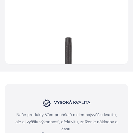
Milwaukee Hlavice HEX 1/2" na TX40
10,20
€
8,67
€
bez DPH
12,55
€
10,66
€
s DPH
VYSOKÁ KVALITA
Naše produkty Vám prinášajú nielen najvyššiu kvalitu,
ale aj vyššiu výkonnosť, efektivitu, zníženie nákladov a
času.