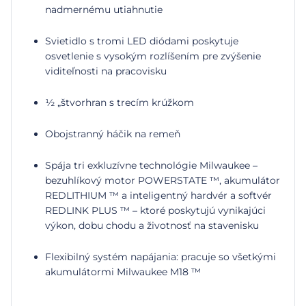
nadmernému utiahnutie
Svietidlo s tromi LED diódami poskytuje
osvetlenie s vysokým rozlíšením pre zvýšenie
viditeľnosti na pracovisku
½ „štvorhran s trecím krúžkom
Obojstranný háčik na remeň
Spája tri exkluzívne technológie Milwaukee –
bezuhlíkový motor POWERSTATE ™, akumulátor
REDLITHIUM ™ a inteligentný hardvér a softvér
REDLINK PLUS ™ – ktoré poskytujú vynikajúci
výkon, dobu chodu a životnosť na stavenisku
Flexibilný systém napájania: pracuje so všetkými
akumulátormi Milwaukee M18 ™