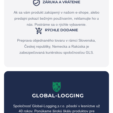
ZÁRUKA A VRÁTENIE
Ak sa vám produkt zakúpený v našom e-shope, alebo
predajni pokazí bežným používaním, reklamujte ho u
nás. Postráme sa o rýchle vybavenie.
RÝCHLE DODANIE
Preprava objednaného tovaru v rámci Slovenska,
Českej republiky, Nemecka a Rakúska je
zabezpečovaná kuriérskou spoločnosťou GLS.
GLOBAL-LOGGING
Spoločnosť Global-Logging,s.r.o. pôsobí v lesníctve už
40 rokov. Ponúkame širokú škálu produktov pre