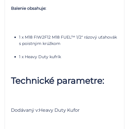
Balenie obsahuje:
1 x M18 FIW2F12 M18 FUEL™ 1/2″ rázový uťahovák
s poistným krúžkom
1 x Heavy Duty kufrík
Technické parametre:
Dodávaný v:Heavy Duty Kufor