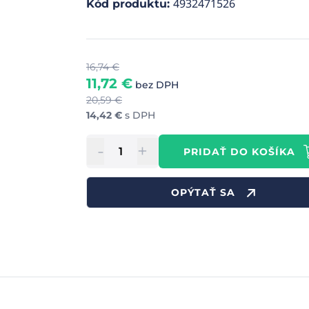
4932471526
Kód produktu
:
16,74
€
11,72
€
bez DPH
20,59
€
14,42
€
s DPH
-
+
PRIDAŤ DO KOŠÍKA
OPÝTAŤ SA