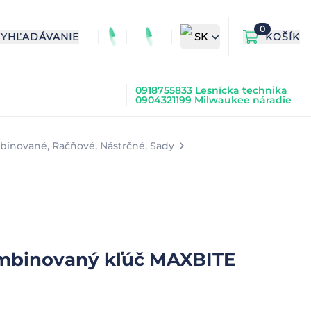
0
VYHĽADÁVANIE
SK
KOŠÍK
0918755833 Lesnícka technika
0904321199 Milwaukee náradie
binované, Račňové, Nástrčné, Sady
ombinovaný kľúč MAXBITE