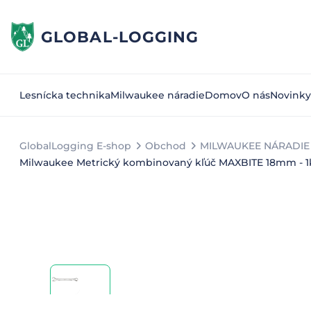
GLOBAL-LOGGING
Lesnícka technika
Milwaukee náradie
Domov
O nás
Novinky
GlobalLogging E-shop
Obchod
MILWAUKEE NÁRADIE 
Milwaukee Metrický kombinovaný kľúč MAXBITE 18mm - 1