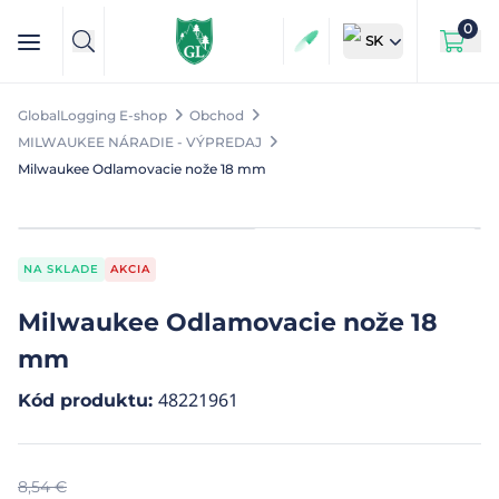
0
SK
GlobalLogging E-shop
Obchod
MILWAUKEE NÁRADIE - VÝPREDAJ
Milwaukee Odlamovacie nože 18 mm
NA SKLADE
AKCIA
Milwaukee Odlamovacie nože 18
mm
48221961
Kód produktu
:
8,54
€