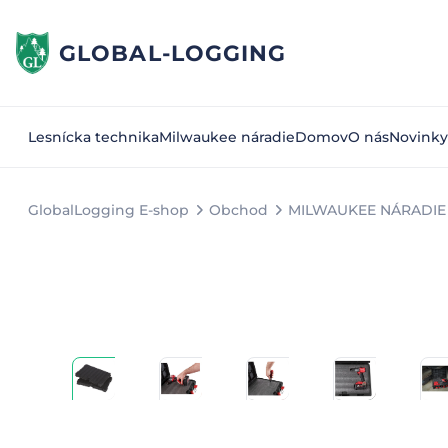
GLOBAL-LOGGING
Lesnícka technika
Milwaukee náradie
Domov
O nás
Novinky
GlobalLogging E-shop
Obchod
MILWAUKEE NÁRADIE 