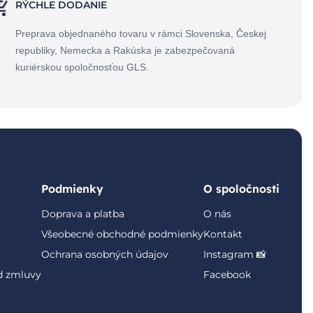
RÝCHLE DODANIE
Preprava objednaného tovaru v rámci Slovenska, Českej
republiky, Nemecka a Rakúska je zabezpečovaná
kuriérskou spoločnosťou GLS.
Podmienky
O spoločnosti
Doprava a platba
O nás
Všeobecné obchodné podmienky
Kontakt
Ochrana osobných údajov
Instagram 📸
d zmluvy
Facebook