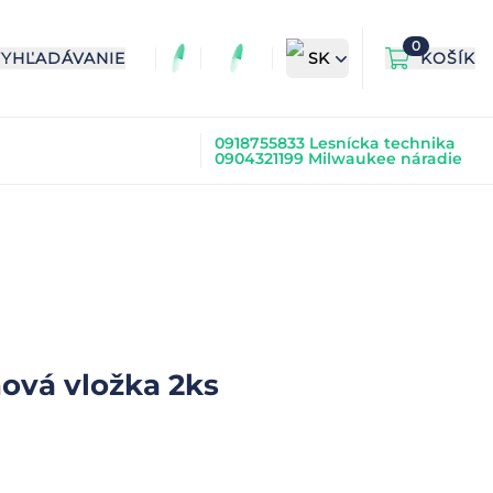
0
VYHĽADÁVANIE
SK
KOŠÍK
0918755833 Lesnícka technika
0904321199 Milwaukee náradie
ová vložka 2ks