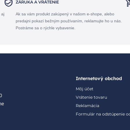
ZÁRUKA A VRÁTENIE
 aj
Ak sa vám produkt zakúpený v našom e-shope, alebo
predajni pokazí bežným používaním, reklamujte ho u nás.
Postráme sa o rýchle vybavenie.
Internetový obchod
Môj účet
0
Vrátenie tovaru
ne
Reklamácia
Formulár na odstúpenie o