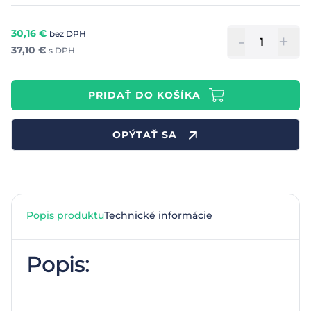
30,16
€
bez DPH
-
+
37,10
€
s DPH
PRIDAŤ DO KOŠÍKA
OPÝTAŤ SA
Popis produktu
Technické informácie
Popis: