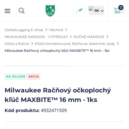
0
SK
GlobalLogging E-shop
Obchod
MILWAUKEE NÁRADIE - VÝPREDAJ
RUČNÉ NÁRADIE
Kľúče a Račne
Kľúče Kombinované, Račňové, Nástrčné, Sady
Milwaukee Račňový očkoplochý kľúč MAXBITE™ 16 mm - 1ks
NA SKLADE
AKCIA
Milwaukee Račňový očkoplochý
kľúč MAXBITE™ 16 mm - 1ks
4932471509
Kód produktu
: