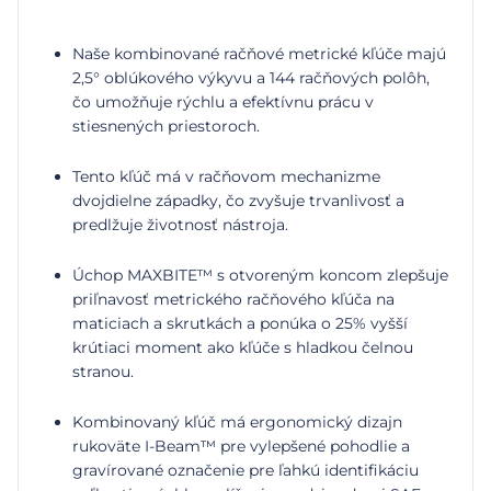
Naše kombinované račňové metrické kľúče majú
2,5° oblúkového výkyvu a 144 račňových polôh,
čo umožňuje rýchlu a efektívnu prácu v
stiesnených priestoroch.
Tento kľúč má v račňovom mechanizme
dvojdielne západky, čo zvyšuje trvanlivosť a
predlžuje životnosť nástroja.
Úchop MAXBITE™ s otvoreným koncom zlepšuje
priľnavosť metrického račňového kľúča na
maticiach a skrutkách a ponúka o 25% vyšší
krútiaci moment ako kľúče s hladkou čelnou
stranou.
Kombinovaný kľúč má ergonomický dizajn
rukoväte I-Beam™ pre vylepšené pohodlie a
gravírované označenie pre ľahkú identifikáciu