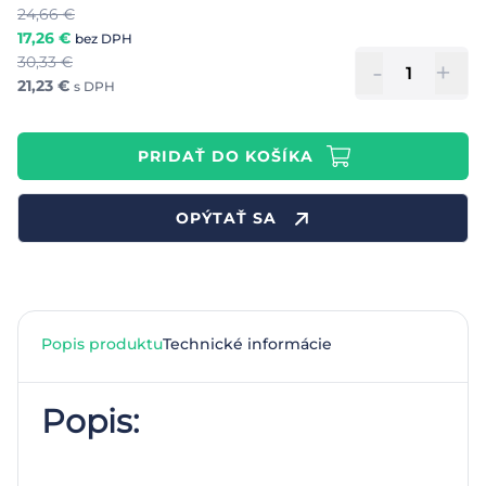
24,66
€
17,26
€
bez DPH
30,33
€
-
+
21,23
€
s DPH
PRIDAŤ DO KOŠÍKA
OPÝTAŤ SA
Popis produktu
Technické informácie
Popis: