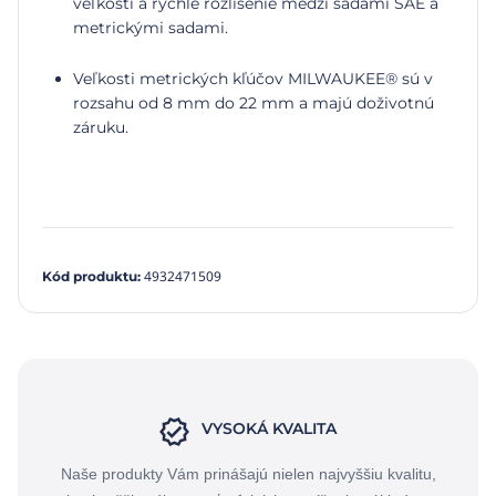
veľkosti a rýchle rozlíšenie medzi sadami SAE a
metrickými sadami.
Veľkosti metrických kľúčov MILWAUKEE® sú v
rozsahu od 8 mm do 22 mm a majú doživotnú
záruku.
4932471509
Kód produktu
:
VYSOKÁ KVALITA
Naše produkty Vám prinášajú nielen najvyššiu kvalitu,