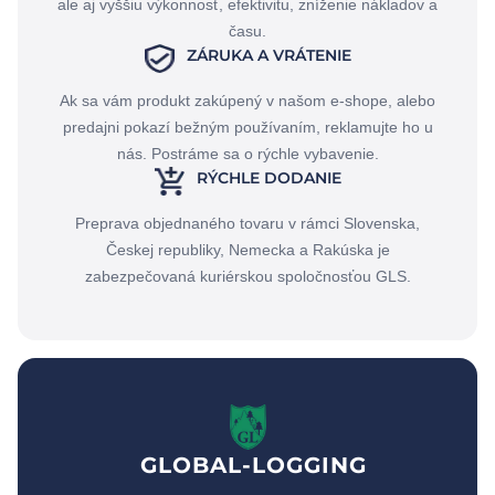
ale aj vyššiu výkonnosť, efektivitu, zníženie nákladov a
času.
ZÁRUKA A VRÁTENIE
Ak sa vám produkt zakúpený v našom e-shope, alebo
predajni pokazí bežným používaním, reklamujte ho u
nás. Postráme sa o rýchle vybavenie.
RÝCHLE DODANIE
Preprava objednaného tovaru v rámci Slovenska,
Českej republiky, Nemecka a Rakúska je
zabezpečovaná kuriérskou spoločnosťou GLS.
GLOBAL-LOGGING