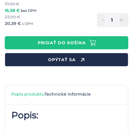
19,50
€
16,58
€
bez DPH
23,99
€
-
+
20,39
€
s DPH
PRIDAŤ DO KOŠÍKA
OPÝTAŤ SA
Popis produktu
Technické informácie
Popis: