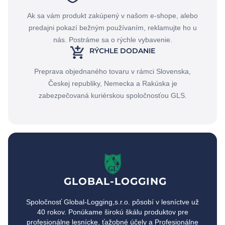
Ak sa vám produkt zakúpený v našom e-shope, alebo
predajni pokazí bežným používaním, reklamujte ho u
nás. Postráme sa o rýchle vybavenie.
RÝCHLE DODANIE
Preprava objednaného tovaru v rámci Slovenska,
Českej republiky, Nemecka a Rakúska je
zabezpečovaná kuriérskou spoločnosťou GLS.
GLOBAL-LOGGING
Spoločnosť Global-Logging,s.r.o. pôsobí v lesníctve už
40 rokov. Ponúkame širokú škálu produktov pre
profesionálne lesnícke, ťažobné účely a Profesionálne