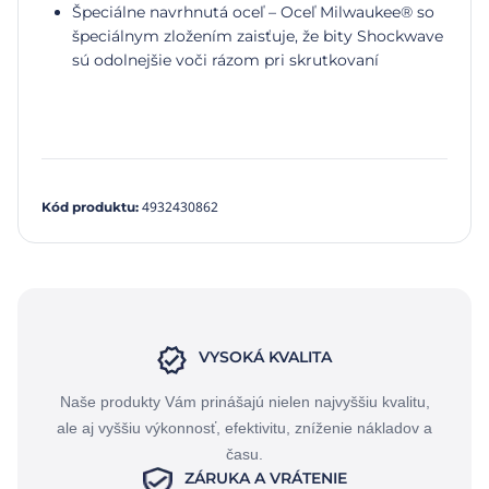
Špeciálne navrhnutá oceľ – Oceľ Milwaukee® so
špeciálnym zložením zaisťuje, že bity Shockwave
sú odolnejšie voči rázom pri skrutkovaní
4932430862
Kód produktu
:
VYSOKÁ KVALITA
Naše produkty Vám prinášajú nielen najvyššiu kvalitu,
ale aj vyššiu výkonnosť, efektivitu, zníženie nákladov a
času.
ZÁRUKA A VRÁTENIE