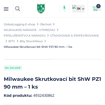
0
SK
GlobalLogging E-shop
Obchod
MILWAUKEE NÁRADIE - VÝPREDAJ
PRÍSLUŠENSTVO K NÁRADIU
UŤAHOVANIE A PRIPEVŇOVANIE
BITY
Bity ShockWave
Milwaukee Skrutkovací bit ShW PZ1 90 mm – 1 ks
NA SKLADE
Milwaukee Skrutkovací bit ShW PZ1
90 mm – 1 ks
4932430862
Kód produktu
: