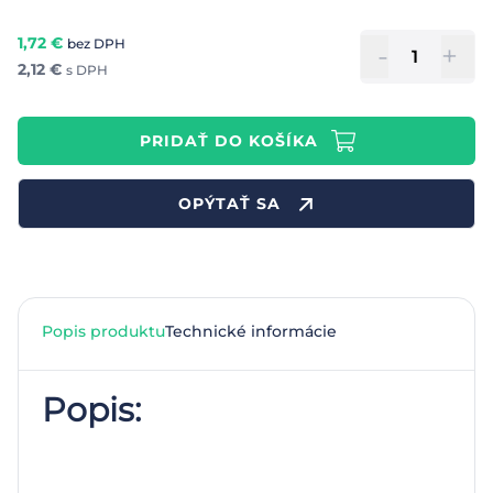
1,72
€
bez DPH
-
+
2,12
€
s DPH
PRIDAŤ DO KOŠÍKA
OPÝTAŤ SA
Popis produktu
Technické informácie
Popis: