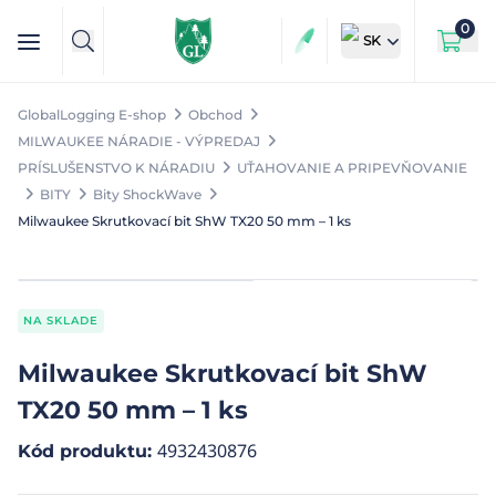
0
SK
GlobalLogging E-shop
Obchod
MILWAUKEE NÁRADIE - VÝPREDAJ
PRÍSLUŠENSTVO K NÁRADIU
UŤAHOVANIE A PRIPEVŇOVANIE
BITY
Bity ShockWave
Milwaukee Skrutkovací bit ShW TX20 50 mm – 1 ks
NA SKLADE
Milwaukee Skrutkovací bit ShW
TX20 50 mm – 1 ks
4932430876
Kód produktu
: