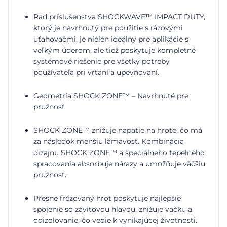
Rad príslušenstva SHOCKWAVE™ IMPACT DUTY,
ktorý je navrhnutý pre použitie s rázovými
uťahovačmi, je nielen ideálny pre aplikácie s
veľkým úderom, ale tiež poskytuje kompletné
systémové riešenie pre všetky potreby
používateľa pri vŕtaní a upevňovaní.
Geometria SHOCK ZONE™ – Navrhnuté pre
pružnosť
SHOCK ZONE™ znižuje napätie na hrote, čo má
za následok menšiu lámavosť. Kombinácia
dizajnu SHOCK ZONE™ a špeciálneho tepelného
spracovania absorbuje nárazy a umožňuje väčšiu
pružnosť.
Presne frézovaný hrot poskytuje najlepšie
spojenie so závitovou hlavou, znižuje vačku a
odizolovanie, čo vedie k vynikajúcej životnosti.