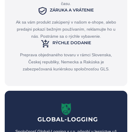
času.
ZÁRUKA A VRÁTENIE
Ak sa vám produkt zakúpený v našom e-shope, alebo
predajni pokazí bežným používaním, reklamujte ho u
nás. Postráme sa o rýchle vybavenie.
RÝCHLE DODANIE
Preprava objednaného tovaru v rámci Slovenska,
Českej republiky, Nemecka a Rakúska je
zabezpečovaná kuriérskou spoločnosťou GLS.
GLOBAL-LOGGING
Spoločnosť Global-Logging,s.r.o. pôsobí v lesníctve už