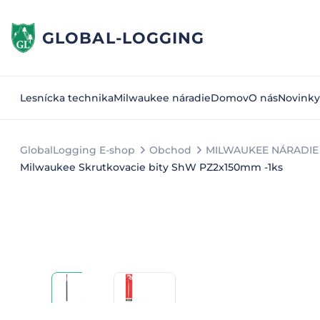
GLOBAL-LOGGING
Lesnícka technika
Milwaukee náradie
Domov
O nás
Novinky
GlobalLogging E-shop
Obchod
MILWAUKEE NÁRADIE 
Milwaukee Skrutkovacie bity ShW PZ2x150mm -1ks