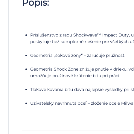
Popis:
Príslušenstvo z radu Shockwave™ Impact Duty, urče
poskytuje tiež komplexné riešenie pre všetkých už
Geometria „šokové zóny“ – zaručuje pružnosť.
Geometria Shock Zone znižuje pnutie v drieku, v
umožňuje pružinové krútenie bitu pri práci.
Tlakové kovania bitu dáva najlepšie výsledky pri s
Užívateľsky navrhnutá oceľ – zloženie ocele Milw