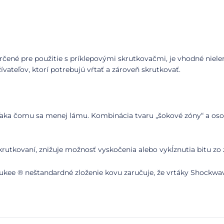
né pre použitie s príklepovými skrutkovačmi, je vhodné nielen p
ívateľov, ktorí potrebujú vŕtať a zároveň skrutkovať.
ďaka čomu sa menej lámu. Kombinácia tvaru „šokové zóny“ a oso
krutkovaní, znižuje možnosť vyskočenia alebo vykĺznutia bitu zo 
aukee ® neštandardné zloženie kovu zaručuje, že vrtáky Shockwav