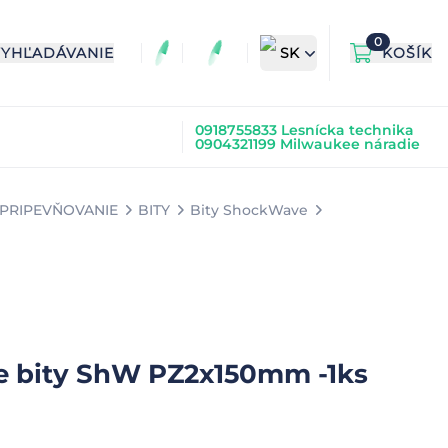
0
VYHĽADÁVANIE
SK
KOŠÍK
0918755833 Lesnícka technika
0904321199 Milwaukee náradie
 PRIPEVŇOVANIE
BITY
Bity ShockWave
e bity ShW PZ2x150mm -1ks