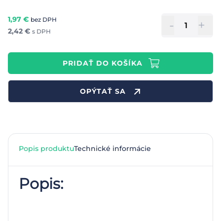
1,97
€
bez DPH
-
+
2,42
€
s DPH
PRIDAŤ DO KOŠÍKA
OPÝTAŤ SA
Popis produktu
Technické informácie
Popis: