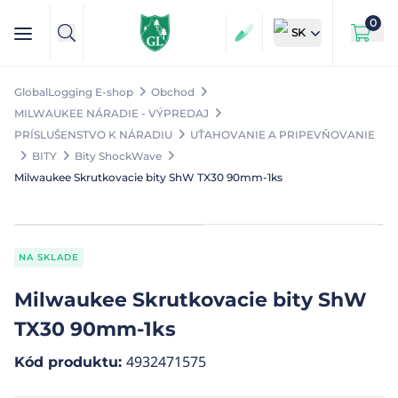
0
SK
GlobalLogging E-shop
Obchod
MILWAUKEE NÁRADIE - VÝPREDAJ
PRÍSLUŠENSTVO K NÁRADIU
UŤAHOVANIE A PRIPEVŇOVANIE
BITY
Bity ShockWave
Milwaukee Skrutkovacie bity ShW TX30 90mm-1ks
NA SKLADE
Milwaukee Skrutkovacie bity ShW
TX30 90mm-1ks
4932471575
Kód produktu
: