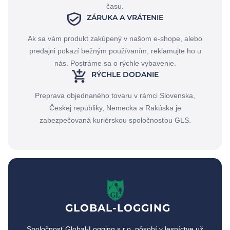
času.
ZÁRUKA A VRÁTENIE
Ak sa vám produkt zakúpený v našom e-shope, alebo
predajni pokazí bežným používaním, reklamujte ho u
nás. Postráme sa o rýchle vybavenie.
RÝCHLE DODANIE
Preprava objednaného tovaru v rámci Slovenska,
Českej republiky, Nemecka a Rakúska je
zabezpečovaná kuriérskou spoločnosťou GLS.
GLOBAL-LOGGING
Spoločnosť Global-Logging,s.r.o. pôsobí v lesníctve už