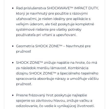
Rad príslušenstva SHOCKWAVE™ IMPACT DUTY,
ktorý je navrhnutý pre použitie s rázovými
uťahovačmi, je nielen ideálny pre aplikácie s
veľkým úderom, ale tiež poskytuje kompletné
systémové riešenie pre všetky potreby
používateľa pri vŕtaní a upevňovaní.
Geometria SHOCK ZONE™ – Navrhnuté pre
pružnosť
SHOCK ZONE™ znižuje napätie na hrote, čo má
za následok menšiu lámavosť. Kombinácia
dizajnu SHOCK ZONE™ a špeciálneho tepelného
spracovania absorbuje nárazy a umožňuje väčšiu
pružnosť.
Presne frézovaný hrot poskytuje najlepšie
spojenie so závitovou hlavou, znižuje vačku a
odizolovanie, čo vedie k vynikajúcej životnosti.