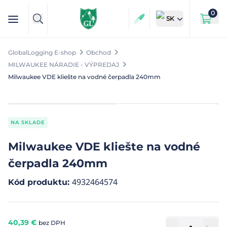
0
SK
GlobalLogging E-shop
Obchod
MILWAUKEE NÁRADIE - VÝPREDAJ
Milwaukee VDE kliešte na vodné čerpadla 240mm
NA SKLADE
Milwaukee VDE kliešte na vodné
čerpadla 240mm
4932464574
Kód produktu
:
40,39
€
bez DPH