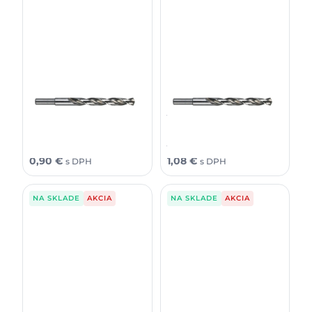
Milwaukee Vrták do kovu
Milwaukee Vrták do kovu
Thunderweb 1x12 (2 ks)
Thunderweb 2,5x30 (2 ks)
1,04
€
1,25
€
0,73
€
0,88
€
bez DPH
bez DPH
1,28
€
1,54
€
0,90
€
1,08
€
s DPH
s DPH
NA SKLADE
AKCIA
NA SKLADE
AKCIA