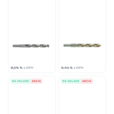
Milwaukee Vrták do kovu
Milwaukee Vrták do kovu
Thunderweb 12 (1 ks)
Thunderweb 13 (1 ks)
9,36
€
10,97
€
6,55
€
7,68
€
bez DPH
bez DPH
11,51
€
13,49
€
8,06
€
9,45
€
s DPH
s DPH
NA SKLADE
AKCIA
NA SKLADE
AKCIA