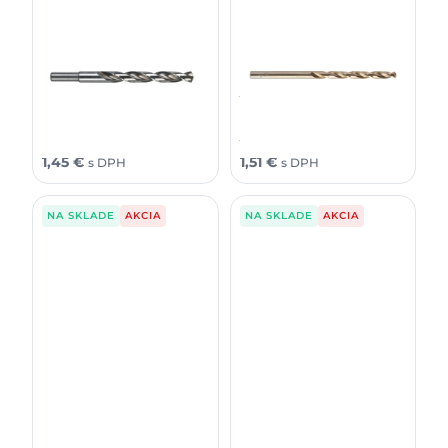
Milwaukee Vrták do kovu
Milwaukee Vrták do kovu
Thunderweb 3,5x39 (2 ks)
Thunderweb 4 × 43 (2 ks)
1,69
€
1,75
€
1,18
€
1,23
€
bez DPH
bez DPH
2,08
€
2,15
€
1,45
€
1,51
€
s DPH
s DPH
NA SKLADE
AKCIA
NA SKLADE
AKCIA
Milwaukee Vrták do kovu
Milwaukee Vrták do kovu