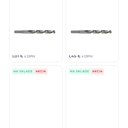
Milwaukee Vrták do kovu
Milwaukee Vrták do kovu
Thunderweb 2x24 (2 ks)
Thunderweb 3,2x36 (2 ks)
1,17
€
1,69
€
0,82
€
1,18
€
bez DPH
bez DPH
1,44
€
2,08
€
1,01
€
1,45
€
s DPH
s DPH
NA SKLADE
AKCIA
NA SKLADE
AKCIA