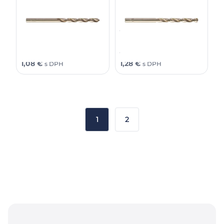
Thunderweb 4,5 × 47 (1 ks)
Thunderweb 5 × 52 (1 ks)
1,25
€
1,49
€
0,88
€
1,04
€
bez DPH
bez DPH
1,54
€
1,83
€
1,08
€
1,28
€
s DPH
s DPH
1
2