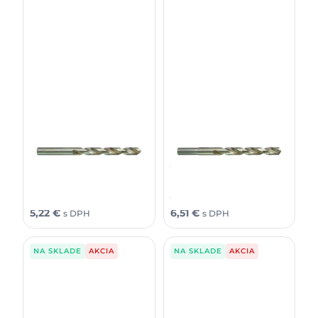
Milwaukee Vrták do kovu
Milwaukee Vrták do kovu
Thunderweb 10×87mm 1ks
Thunderweb 11 × 94 (1 ks)
6,05
€
7,56
€
4,24
€
5,29
€
bez DPH
bez DPH
7,44
€
9,30
€
5,22
€
6,51
€
s DPH
s DPH
NA SKLADE
AKCIA
NA SKLADE
AKCIA